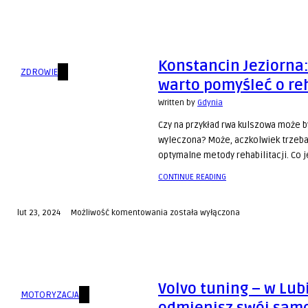
SILESIA
SA:
dlaczego
ta
Konstancin Jeziorna
firma
ZDROWIE
jest
warto pomyśleć o reh
popularna?
Written by
Gdynia
Czy na przykład rwa kulszowa może 
wyleczona? Może, aczkolwiek trzeba
optymalne metody rehabilitacji. Co j
CONTINUE READING
Konstancin
lut 23, 2024
Możliwość komentowania
została wyłączona
Jeziorna:
dlaczego
warto
pomyśleć
Volvo tuning – w Lub
o
MOTORYZACJA
rehabilitacji?