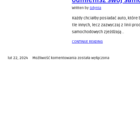
odmienisz swój sam
Written by
Gdynia
Każdy chciałby posiadać auto, które 
tle innych, lecz zazwyczaj z linii pr
samochodowych zjeżdżają ..
CONTINUE READING
Volvo
lut 22, 2024
Możliwość komentowania
została wyłączona
tuning
–
w
Lubinie
odmienisz
swój
samochód