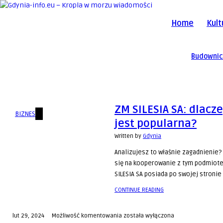
Home
Kult
Budowni
ZM SILESIA SA: dlacz
BIZNES
jest popularna?
Written by
Gdynia
Analizujesz to właśnie zagadnienie
się na kooperowanie z tym podmiot
SILESIA SA posiada po swojej stronie 
CONTINUE READING
ZM
lut 29, 2024
Możliwość komentowania
została wyłączona