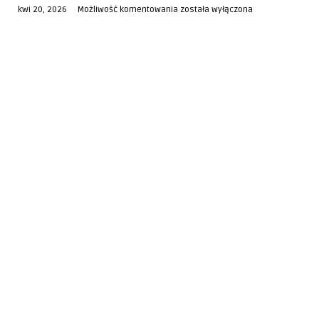
Tatrzański
kwi 20, 2026
Możliwość komentowania
została wyłączona
Park
Narodowy
–
Przewodnik
Przed
Pierwszą
Wizytą
w
Polskich
Alpach