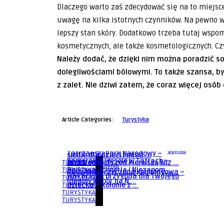
Dlaczego warto zaś zdecydować się na to miejsc
uwagę na kilka istotnych czynników. Na pewno w
lepszy stan skóry. Dodatkowo trzeba tutaj wspo
kosmetycznych, ale także kosmetologicznych. C
Należy dodać, że dzięki nim można poradzić 
dolegliwościami bólowymi. To także szansa, by
z zalet. Nie dziwi zatem, że coraz więcej osób
Article Categories:
Turystyka
Gdynia
Gdynia
Letnie wakacje nad Bałtykiem –
Gdynia
Kolonie jeździeckie – wakacje w
jak wygląda dzień pełen a ...
Gdynia
Tatrzański Park Narodowy –
siodle dla dzieci i młod ...
Kameralne Wesele w Tatrach –
TURYSTYKA
Przewodnik Przed Pierwszą Wiz ...
Gdynia
Gdynia
TURYSTYKA
Bajkowa Sceneria i Niezapom ...
Rodzinna Przyczepa Kempingowa –
Wakacyjna przygoda dla Twojego
TURYSTYKA
Idealny Wybór na N ...
TURYSTYKA
dziecka – kolonie z ...
TURYSTYKA
TURYSTYKA