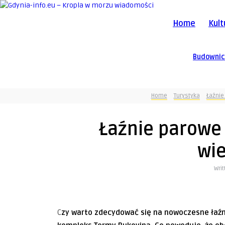
Home
Kult
Budowni
Home
Turystyka
Łaźnie
Łaźnie parowe 
wie
Wri
Czy warto zdecydować się na nowoczesne łaźnie parowe? Są one oferowane między innymi przez