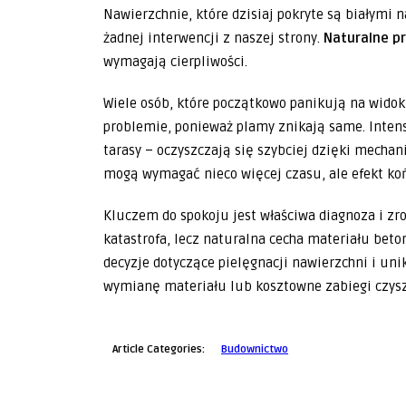
Nawierzchnie, które dzisiaj pokryte są białymi 
żadnej interwencji z naszej strony.
Naturalne p
wymagają cierpliwości.
Wiele osób, które początkowo panikują na wido
problemie, ponieważ plamy znikają same. Inten
tarasy – oczyszczają się szybciej dzięki mech
mogą wymagać nieco więcej czasu, ale efekt koń
Kluczem do spokoju jest właściwa diagnoza i zr
katastrofa, lecz naturalna cecha materiału bet
decyzje dotyczące pielęgnacji nawierzchni i u
wymianę materiału lub kosztowne zabiegi czysz
Article Categories:
Budownictwo
Gdynia
Gdynia
Standardowe drzwi czy na
Gdynia
Kompleksowy przewodnik po
wymiar? Kompleksowy przewodnik