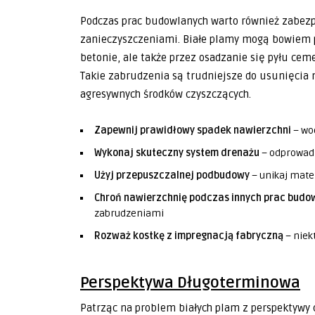
Podczas prac budowlanych warto również zabezp
zanieczyszczeniami. Białe plamy mogą bowiem p
betonie, ale także przez osadzanie się pyłu ce
Takie zabrudzenia są trudniejsze do usunięcia
agresywnych środków czyszczących.
Zapewnij prawidłowy spadek nawierzchni
– wo
Wykonaj skuteczny system drenażu
– odprowad
Użyj przepuszczalnej podbudowy
– unikaj mate
Chroń nawierzchnię podczas innych prac budo
zabrudzeniami
Rozważ kostkę z impregnacją fabryczną
– niek
Perspektywa Długoterminowa
Patrząc na problem białych plam z perspektywy c