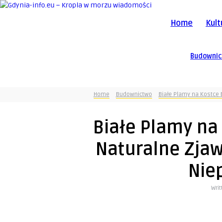
Home
Kult
Budowni
Home
Budownictwo
Białe Plamy na Kostce
Białe Plamy na
Naturalne Zjaw
Nie
Wri