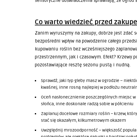
sensoryczne doświadczenia sprawiają, że ogród s
Co warto wiedzieć przed zakup
Zanim wyruszymy na zakupy, dobrze jest zdać so
bezpośredni wpływ na powodzenie całego przedsi
kupowaniu roślin bez wcześniejszego zaplanowan
przestrzennym, jak i czasowym. Efekt? Krzewy 
pozostawiające resztę sezonu pustą i nudną.
Sprawdź, jaki typ gleby masz w ogrodzie – niektó
kwaśnej, inne rosną najlepiej w podłożu neutr
Oceń nasłonecznienie poszczególnych miejsc w 
słońca, inne doskonale radzą sobie w półcieniu
Zaplanuj docelowe rozmiary roślin – krzew, któr
stać się okazałym, kilkumetrowym okazem
Uwzględnij mrozoodporność – większość popula
problemów, ale niektóre gatunki o bardziej po