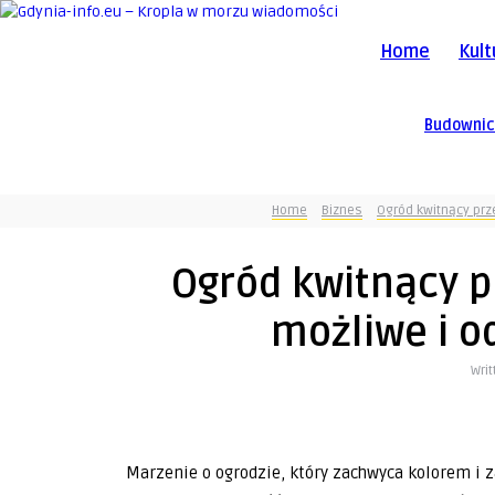
Home
Kult
Budowni
Home
Biznes
Ogród kwitnący prze
Ogród kwitnący pr
możliwe i o
Wri
Marzenie o ogrodzie, który zachwyca kolorem i z