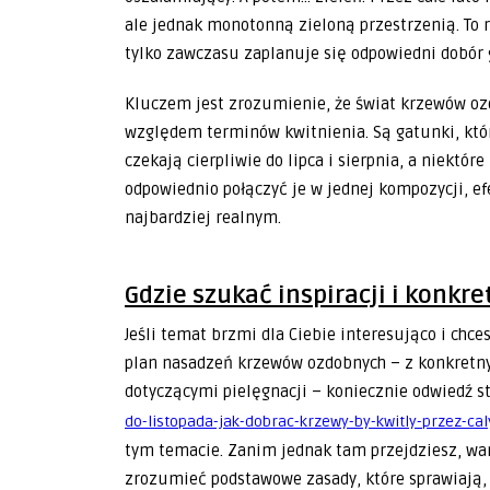
ale jednak monotonną zieloną przestrzenią. To 
tylko zawczasu zaplanuje się odpowiedni dobór
Kluczem jest zrozumienie, że świat krzewów ozd
względem terminów kwitnienia. Są gatunki, któr
czekają cierpliwie do lipca i sierpnia, a niektór
odpowiednio połączyć je w jednej kompozycji, ef
najbardziej realnym.
Gdzie szukać inspiracji i konk
Jeśli temat brzmi dla Ciebie interesująco i chc
plan nasadzeń krzewów ozdobnych – z konkret
dotyczącymi pielęgnacji – koniecznie odwiedź 
do-listopada-jak-dobrac-krzewy-by-kwitly-przez-ca
tym temacie. Zanim jednak tam przejdziesz, wart
zrozumieć podstawowe zasady, które sprawiają, ż