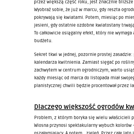
przez większą część roku, jest znacznie bliższe
Wyobraź sobie, że już w marcu, gdy reszta ogro
pokrywają się kwiatami. Potem, miesiąc po mies
jesieni, gdy ostatnie ozdobne kwiatostany trwa
To całkowicie osiągalny efekt, który nie wymaga
budżetu.
Sekret tkwi w jednej, pozornie prostej zasadz
kalendarza kwitnienia. Zamiast sięgać po rośli
zachwytem w centrum ogrodniczym, warto usiąść
każdy miesiąc od marca do listopada miał swojeg
planistycznej chwili będzie procentował przez l
Dlaczego większość ogrodów kwi
Problem, z którym boryka się wielu właścicieli
Wiosna przynosi spektakularny wybuch kolorów –
oszałamiający. A potem… zieleń. Przez całe lato 